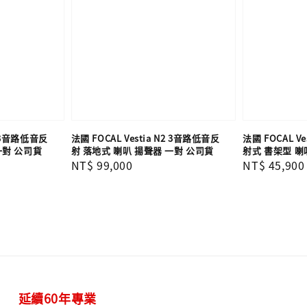
N3 3音路低音反
法國 FOCAL Vestia N2 3音路低音反
法國 FOCAL V
一對 公司貨
射 落地式 喇叭 揚聲器 一對 公司貨
射式 書架型 喇
Regular
NT$ 99,000
Regular
NT$ 45,900
price
price
延續60年專業