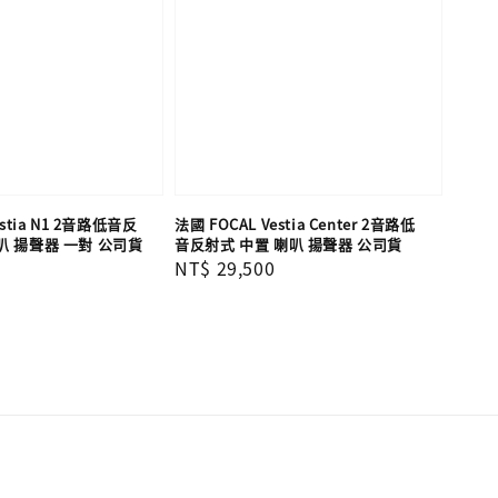
estia N1 2音路低音反
法國 FOCAL Vestia Center 2音路低
叭 揚聲器 一對 公司貨
音反射式 中置 喇叭 揚聲器 公司貨
Regular
NT$ 29,500
price