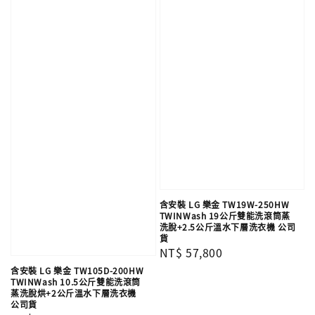
含安裝 LG 樂金 TW19W-250HW
TWINWash 19公斤雙能洗滾筒蒸
洗脫+2.5公斤溫水下層洗衣機 公司
貨
Regular
NT$ 57,800
price
含安裝 LG 樂金 TW105D-200HW
TWINWash 10.5公斤雙能洗滾筒
蒸洗脫烘+2公斤溫水下層洗衣機
公司貨