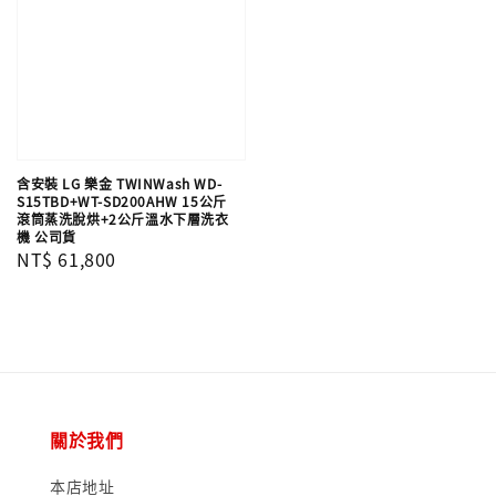
含安裝 LG 樂金 TWINWash WD-
S15TBD+WT-SD200AHW 15公斤
滾筒蒸洗脫烘+2公斤溫水下層洗衣
機 公司貨
Regular
NT$ 61,800
price
關於我們
本店地址