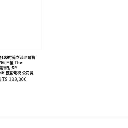
送100吋億立菲涅爾抗
NG 三星 The
短焦雷射 SP-
W 4K 智慧電視 公司貨
Sale
NT$ 199,000
price