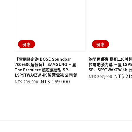
優惠
優惠
【官網限定送 BOSE Soundbar
詢問再優惠 搭配120吋
700+500超低音】 SAMSUNG 三星
拉電動張力幕 三星 LSP
The Premiere 超短焦雷射 SP-
SP-LSP9TWAXZW 4K
LSP9TWAXZW 4K 智慧電視 公司貨
Regular
Sale
NT$ 21
NT$ 307,900
Regular
Sale
NT$ 169,000
NT$ 209,900
price
price
price
price