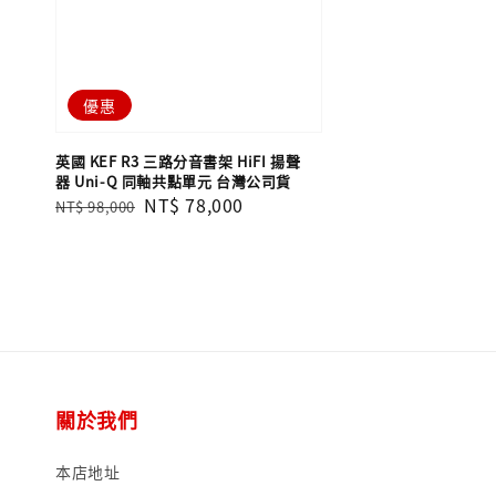
優惠
英國 KEF R3 三路分音書架 HiFI 揚聲
器 Uni-Q 同軸共點單元 台灣公司貨
Regular
Sale
NT$ 78,000
NT$ 98,000
price
price
關於我們
本店地址