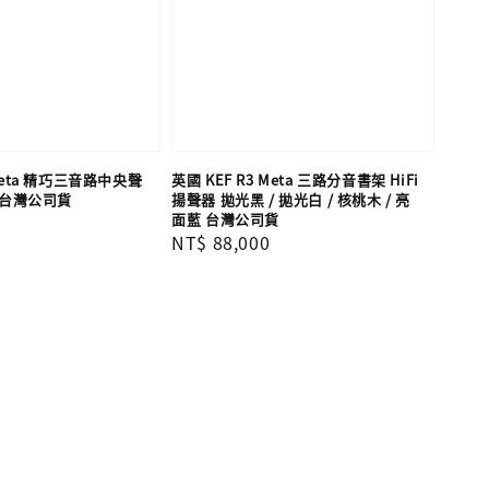
 Meta 精巧三音路中央聲
英國 KEF R3 Meta 三路分音書架 HiFi
器 台灣公司貨
揚聲器 拋光黑 / 拋光白 / 核桃木 / 亮
面藍 台灣公司貨
Regular
NT$ 88,000
price