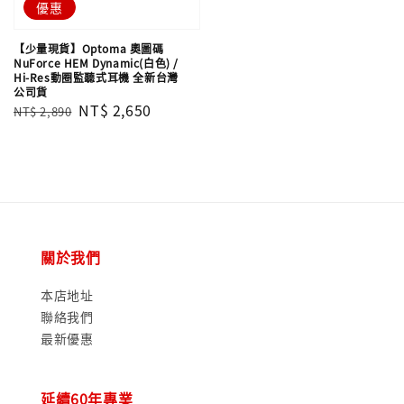
優惠
【少量現貨】Optoma 奧圖碼
NuForce HEM Dynamic(白色) /
Hi-Res動圈監聽式耳機 全新台灣
公司貨
Regular
Sale
NT$ 2,650
NT$ 2,890
price
price
關於我們
本店地址
聯絡我們
最新優惠
延續60年專業