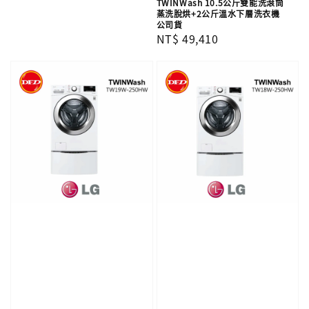
TWINWash 10.5公斤雙能洗滾筒
蒸洗脫烘+2公斤溫水下層洗衣機
公司貨
Regular
NT$ 49,410
price