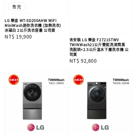
售完
LG 樂金 WT-SD200AHW WiFi
MiniWash迷你洗衣機 (加熱洗衣)
冰磁白 2公斤洗衣容量 公司貨
Regular
NT$ 19,900
含安裝 LG 樂金 F2721STWV
price
TWINWash21公斤雙能洗滾筒蒸
洗脫烘+2.5公斤溫水下層洗衣機 公
司貨
Regular
NT$ 92,800
price