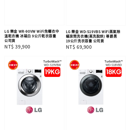
LG 樂金 WR-90VW WiFi免曬衣中
LG 樂金 WD-S19VBS WiFi蒸氣除
溫乾衣機 冰磁白 9公斤乾衣容量
蟎滾筒洗衣機(蒸洗脫烘) 尊爵黑
公司貨
19公斤洗衣容量 公司貨
Regular
NT$ 39,900
Regular
NT$ 69,900
price
price