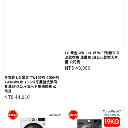
LG 樂金 WR-16HW WiFi免曬衣中
溫乾衣機 冰磁白 16公斤乾衣大容
量 公司貨
Regular
NT$ 49,900
price
含安裝 LG 樂金 TW105W-200HW
TWINWash 10.5公斤雙能洗滾筒
蒸洗脫+2公斤溫水下層洗衣機 公
司貨
Regular
NT$ 44,010
price