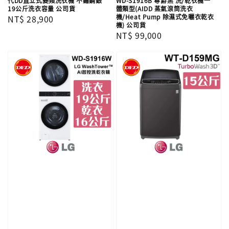
代DD直立式變頻洗衣機 不鏽鋼銀
WD-S1916B 尊爵黑 洗/乾衣機一
19公斤洗衣容量 公司貨
體類型(AIDD 蒸氣滾筒洗衣
機/Heat Pump 除濕式免曬衣乾衣
Regular
NT$ 28,900
機) 公司貨
price
Regular
NT$ 99,000
price