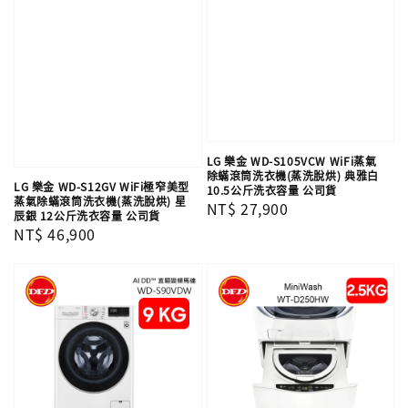
LG 樂金 WD-S105VCW WiFi蒸氣
除蟎滾筒洗衣機(蒸洗脫烘) 典雅白
LG 樂金 WD-S12GV WiFi極窄美型
10.5公斤洗衣容量 公司貨
蒸氣除蟎滾筒洗衣機(蒸洗脫烘) 星
Regular
NT$ 27,900
辰銀 12公斤洗衣容量 公司貨
price
Regular
NT$ 46,900
price