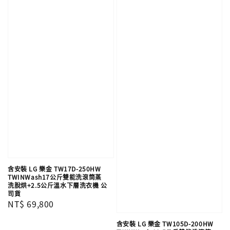
含安裝 LG 樂金 TW17D-250HW
TWINWash17公斤雙能洗滾筒蒸
洗脫烘+2.5公斤溫水下層洗衣機 公
司貨
Regular
NT$ 69,800
price
含安裝 LG 樂金 TW105D-200HW