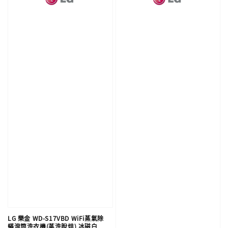
LG 樂金 WD-S17VBD WiFi蒸氣除
蟎滾筒洗衣機(蒸洗脫烘) 冰磁白