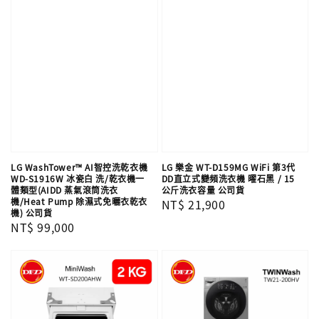
LG WashTower™ AI智控洗乾衣機
LG 樂金 WT-D159MG WiFi 第3代
WD-S1916W 冰瓷白 洗/乾衣機一
DD直立式變頻洗衣機 曜石黑 / 15
體類型(AIDD 蒸氣滾筒洗衣
公斤洗衣容量 公司貨
機/Heat Pump 除濕式免曬衣乾衣
Regular
NT$ 21,900
機) 公司貨
price
Regular
NT$ 99,000
price