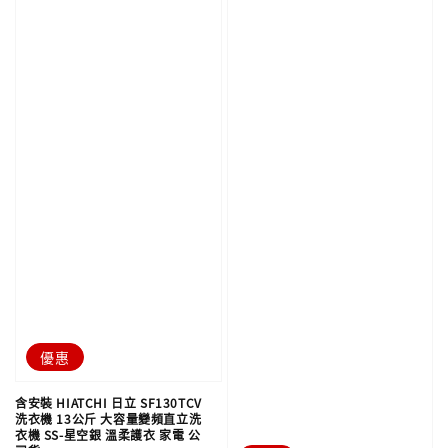
優惠
含安裝 HIATCHI 日立 SF130TCV
洗衣機 13公斤 大容量變頻直立洗
衣機 SS-星空銀 溫柔護衣 家電 公