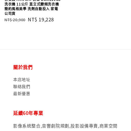
洗衣機 11公斤 直立式變頻洗衣機
簡約風格美學 洗劑自動投入 家電
公司貨
Regular
Sale
NT$ 19,228
NT$ 20,900
price
price
關於我們
本店地址
聯絡我們
最新優惠
延續60年專業
影像系統整合,音響劇院規劃,投影設備專賣,商業空間