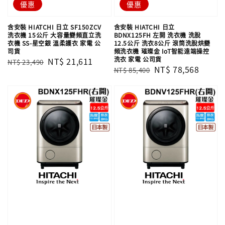
優惠
優惠
含安裝 HIATCHI 日立 SF150ZCV
含安裝 HIATCHI 日立
洗衣機 15公斤 大容量變頻直立洗
BDNX125FH 左開 洗衣機 洗脫
衣機 SS-星空銀 溫柔護衣 家電 公
12.5公斤 洗衣8公斤 滾筒洗脫烘變
司貨
頻洗衣機 璀璨金 IoT智能遠端操控
洗衣 家電 公司貨
Regular
Sale
NT$ 21,611
NT$ 23,490
Regular
Sale
NT$ 78,568
NT$ 85,400
price
price
price
price