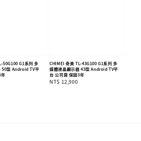
L-50G100 G1系列 多
CHIMEI 奇美 TL-43G100 G1系列 多
0型 Android TV平
媒體液晶顯示器 43型 Android TV平
3年
台 公司貨 保固3年
Regular
NT$ 12,900
price