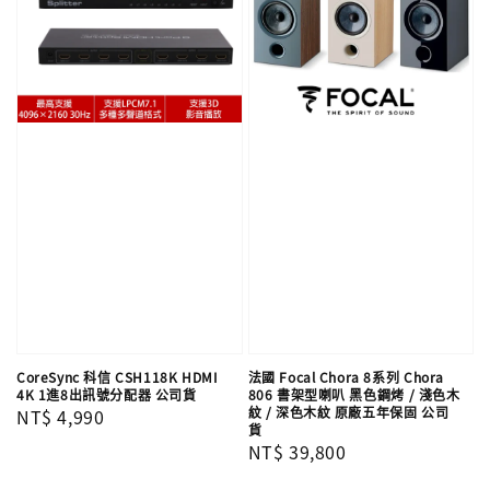
CoreSync 科信 CSH118K HDMI
法國 Focal Chora 8系列 Chora
4K 1進8出訊號分配器 公司貨
806 書架型喇叭 黑色鋼烤 / 淺色木
紋 / 深色木紋 原廠五年保固 公司
Regular
NT$ 4,990
貨
price
Regular
NT$ 39,800
price