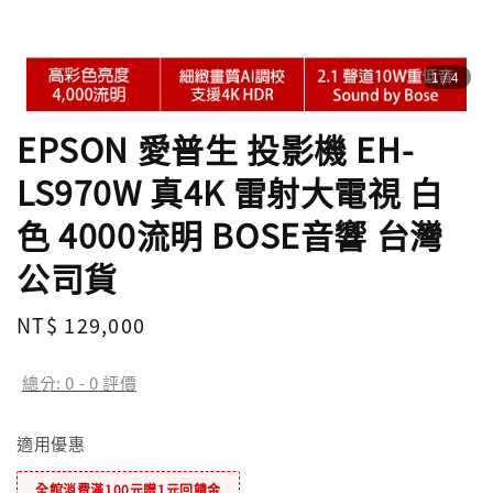
1
/4
EPSON 愛普生 投影機 EH-
LS970W 真4K 雷射大電視 白
色 4000流明 BOSE音響 台灣
公司貨
Regular
NT$ 129,000
price
總分:
0
-
0
評價
適用優惠
全館消費滿100元贈1元回饋金