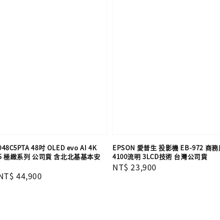
48C5PTA 48吋 OLED evo AI 4K
EPSON 愛普生 投影機 EB-972 
5 極緻系列 公司貨 含北北基基本安
4100流明 3LCD技術 台灣公司貨
Regular
NT$ 23,900
Sale
NT$ 44,900
price
price