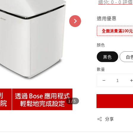
總分:
0
-
0
評價
適用優惠
全館消費滿100
顏色
黑色
白
數量
1
/5
分享