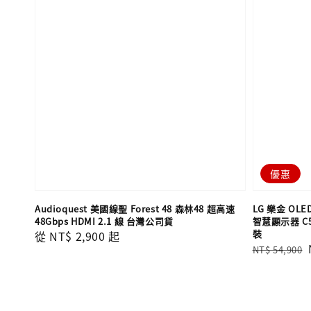
優惠
Audioquest 美國線聖 Forest 48 森林48 超高速
LG 樂金 OLED
48Gbps HDMI 2.1 線 台灣公司貨
智慧顯示器 C
裝
Regular
從
NT$ 2,900
起
Regular
NT$ 54,900
price
price