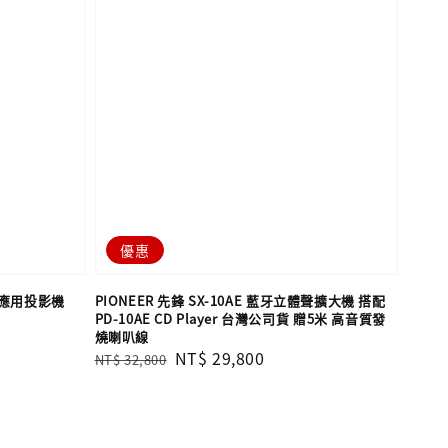
優惠
商務應用投影機
PIONEER 先鋒 SX-10AE 藍牙立體聲擴大機 搭配
PD-10AE CD Player 台灣公司貨 贈5米 高音質發
燒喇叭線
Regular
Sale
NT$ 29,800
NT$ 32,800
price
price