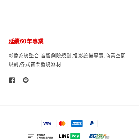
延續60年專業
影像系統整合,音響劇院規劃,投影設備專賣,商業空間
規劃,各式音樂發燒器材