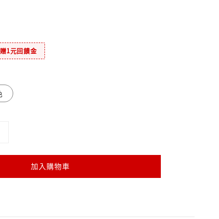
元贈1元回饋金
色
加入購物車