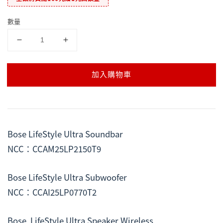
數量
加入購物車
Bose LifeStyle Ultra Soundbar
NCC：CCAM25LP2150T9
Bose LifeStyle Ultra Subwoofer
NCC：CCAI25LP0770T2
Bose  LifeStyle Ultra Speaker Wireless