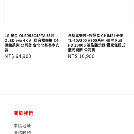
LG 樂金 OLED55C4PTA 55吋
含基本安裝+視訊盒 CHIMEI 奇美
OLED evo 4K AI 語音物聯網 C4
TL-40A800 A800系列 40吋 Full
極緻系列 公司貨 含北北基基本安
HD 1080p 液晶顯示器 獨家無段式
裝
藍光調節 公司貨
Regular
NT$ 64,900
Regular
NT$ 10,900
price
price
關於我們
本店地址
聯絡我們