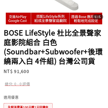
1
/5
BOSE LifeStyle 杜比全景聲家
庭影院組合 白色
(Soundbar+Subwoofer+後環
繞兩入白 4件組) 台灣公司貨
Regular
NT$ 91,600
price
總分:
0
-
0
評價
適用優惠
全館消費滿100元贈1元回饋金