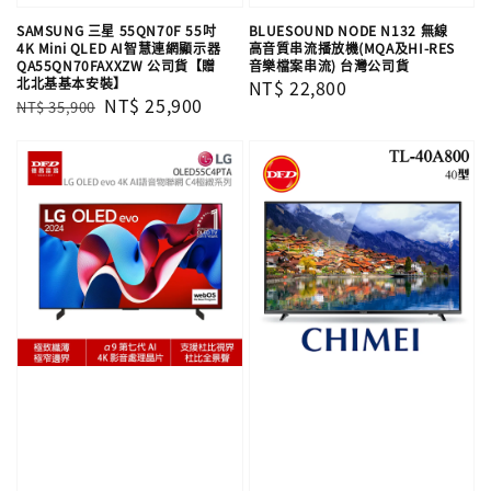
SAMSUNG 三星 55QN70F 55吋
BLUESOUND NODE N132 無線
4K Mini QLED AI智慧連網顯示器
高音質串流播放機(MQA及HI-RES
QA55QN70FAXXZW 公司貨【贈
音樂檔案串流) 台灣公司貨
北北基基本安裝】
Regular
NT$ 22,800
Regular
Sale
NT$ 25,900
NT$ 35,900
price
price
price