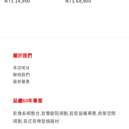
Regular
NT$ 14,900
Regular
NT$ 68,900
price
price
關於我們
本店地址
聯絡我們
最新優惠
延續60年專業
影像系統整合,音響劇院規劃,投影設備專賣,商業空間
規劃,各式音樂發燒器材