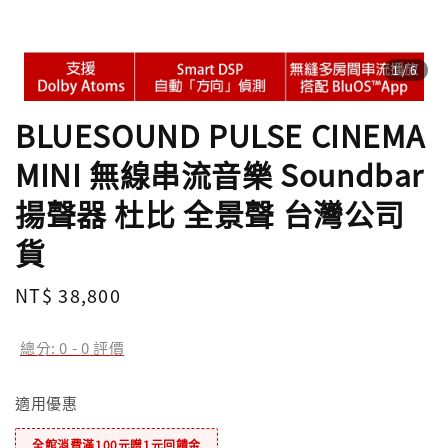
1
/6
BLUESOUND PULSE CINEMA
MINI 無線串流音樂 Soundbar
揚聲器 杜比 全景聲 台灣公司
貨
Regular
NT$ 38,800
price
總分:
0
-
0
評價
適用優惠
全館消費滿100元贈1元回饋金