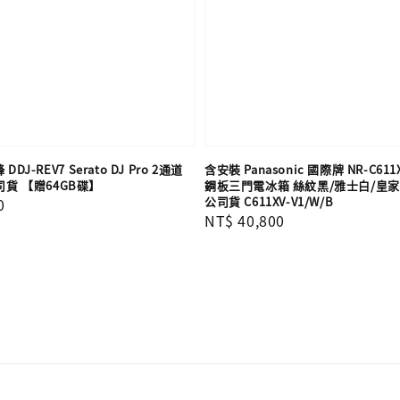
 DDJ-REV7 Serato DJ Pro 2通道
含安裝 Panasonic 國際牌 NR-C611X
司貨 【贈64GB碟】
鋼板三門電冰箱 絲紋黑/雅士白/皇家藍
公司貨 C611XV-V1/W/B
0
Regular
NT$ 40,800
price