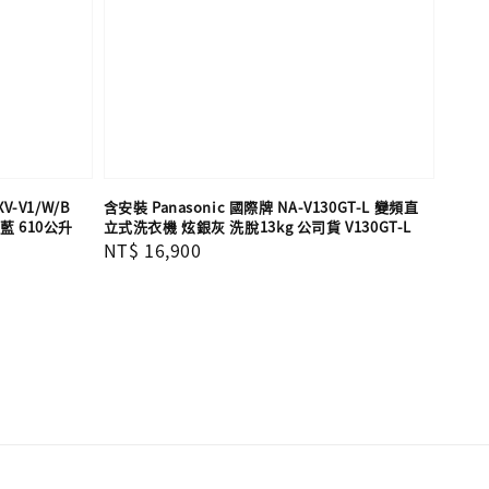
V-V1/W/B
含安裝 Panasonic 國際牌 NA-V130GT-L 變頻直
 610公升
立式洗衣機 炫銀灰 洗脫13kg 公司貨 V130GT-L
Regular
NT$ 16,900
price