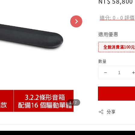
Regular
NT$ 58,800
price
總分:
0
-
0
評價
適用優惠
全館消費滿100
數量
1
/7
分享