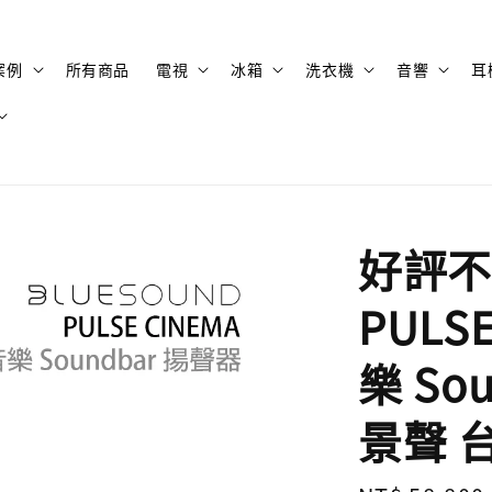
案例
所有商品
電視
冰箱
洗衣機
音響
耳
好評不斷
PULS
樂 So
景聲 