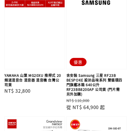
優惠
YAMAHA 山葉 MG20XU 推桿式 20
含安裝 Samsung 三星 RF23B
頻道混音台 混音器 混音機 台灣公
BESPOKE 設計品味系列 雙循環四
司貨
門旗艦冰箱 640公升
RF23BB8200AP 公司貨 (門片需
Regular
NT$ 32,800
另外加購)
price
Regular
Sale
NT$ 110,000
price
從
NT$ 64,900
price
起