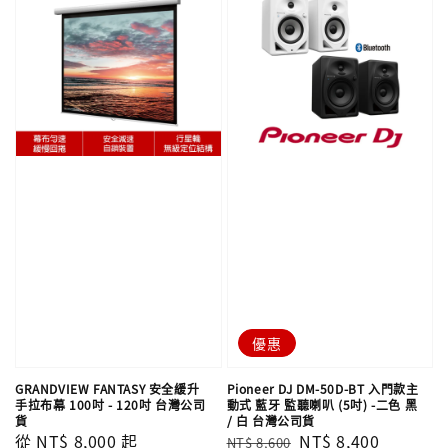
優惠
GRANDVIEW FANTASY 安全緩升
Pioneer DJ DM-50D-BT 入門款主
手拉布幕 100吋 - 120吋 台灣公司
動式 藍牙 監聽喇叭 (5吋) -二色 黑
貨
/ 白 台灣公司貨
Regular
從
NT$ 8,000
起
Regular
Sale
NT$ 8,400
NT$ 8,600