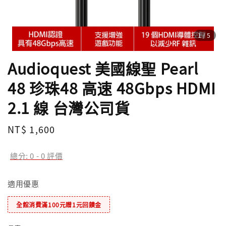
1
/5
Audioquest 美國線聖 Pearl
48 珍珠48 高速 48Gbps HDMI
2.1 線 台灣公司貨
Regular
NT$ 1,600
price
總分:
0
-
0
評價
適用優惠
全館消費滿100元贈1元回饋金