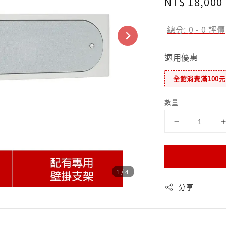
Regular
NT$ 18,000
price
總分:
0
-
0
評價
適用優惠
全館消費滿100
數量
1
/4
分享