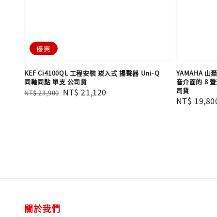
優惠
KEF Ci4100QL 工程安裝 崁入式 揚聲器 Uni-Q
YAMAHA 山
同軸同點 單支​​​​​​​ 公司貨
音介面的 8 
司貨
Regular
Sale
NT$ 21,120
NT$ 23,900
Regular
NT$ 19,80
price
price
price
關於我們