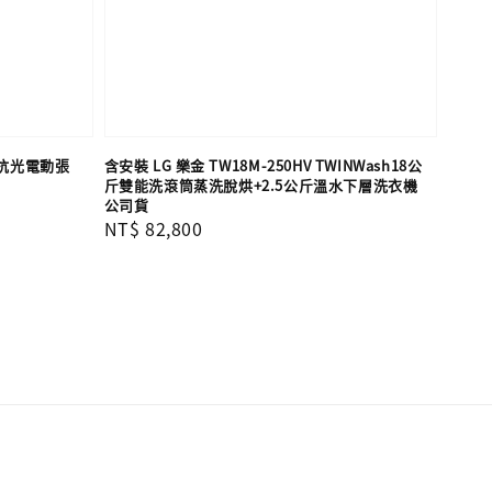
短焦抗光電動張
含安裝 LG 樂金 TW18M-250HV TWINWash18公
斤雙能洗滾筒蒸洗脫烘+2.5公斤溫水下層洗衣機
公司貨
Regular
NT$ 82,800
price