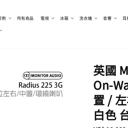
案例
所有商品
電視
冰箱
洗衣機
音響
耳
英國 Mo
On-W
置 / 
白色 