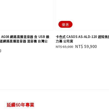
優惠
葉 AG08 網路直播混音器 含 USB 錄
卡色式 CASOS AS-ALD-120 超
聲道網路直播混音器 混音機 台灣公
力幕 公司貨
Regular
Sale
NT$ 59,900
NT$ 65,000
0
price
price
延續60年專業