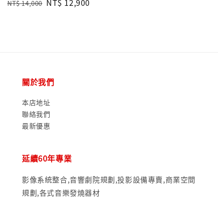
Regular
Sale
NT$ 12,900
NT$ 14,000
price
price
關於我們
本店地址
聯絡我們
最新優惠
延續60年專業
影像系統整合,音響劇院規劃,投影設備專賣,商業空間
規劃,各式音樂發燒器材