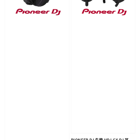
PIONEER DJ 先鋒 HDJ-CX DJ 耳