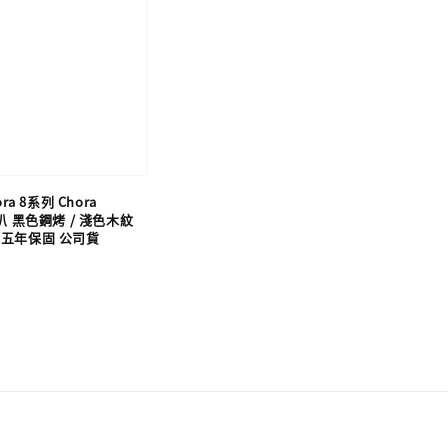
ora 8系列 Chora
喇叭 黑色鋼烤 / 淺色木紋
廠五年保固 公司貨