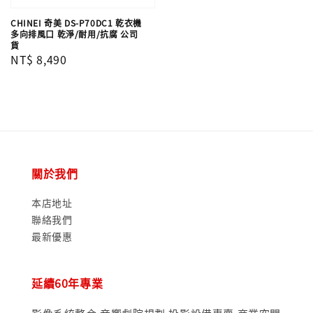
CHINEI 奇美 DS-P70DC1 乾衣機
多向排風口 乾淨/耐用/抗腐 公司
貨
Regular
NT$ 8,490
price
關於我們
本店地址
聯絡我們
最新優惠
延續60年專業