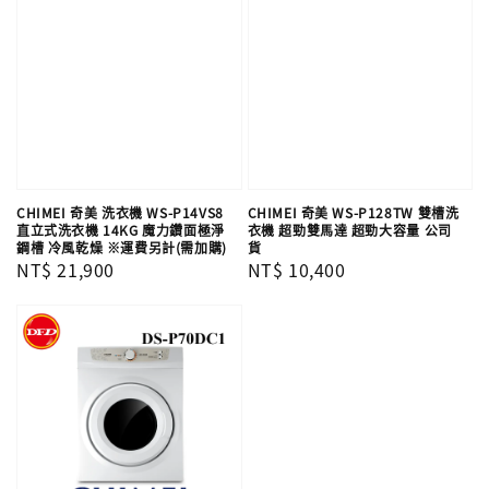
CHIMEI 奇美 洗衣機 WS-P14VS8
CHIMEI 奇美 WS-P128TW 雙槽洗
直立式洗衣機 14KG 魔力鑽面極淨
衣機 超勁雙馬達 超勁大容量 公司
鋼槽 冷風乾燥 ※運費另計(需加購)
貨
Regular
NT$ 21,900
Regular
NT$ 10,400
price
price