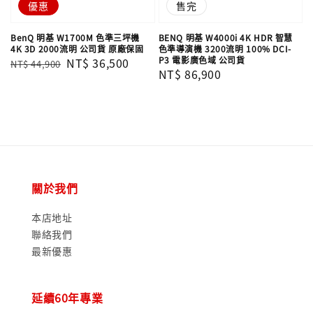
優惠
售完
BenQ 明基 W1700M 色準三坪機
BENQ 明基 W4000i 4K HDR 智慧
4K 3D 2000流明 ‎公司貨 原廠保固
色準導演機 3200流明 100% DCI-
P3 電影廣色域 公司貨
Regular
Sale
NT$ 36,500
NT$ 44,900
Regular
NT$ 86,900
price
price
price
關於我們
本店地址
聯絡我們
最新優惠
延續60年專業