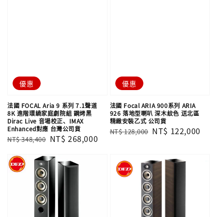
優惠
優惠
法國 FOCAL Aria 9 系列 7.1聲道
法國 Focal ARIA 900系列 ARIA
8K 進階環繞家庭劇院組 鋼烤黑
926 落地型喇叭 深木紋色 送北區
Dirac Live 音場校正、IMAX
精緻安裝乙式 公司貨
Enhanced對應 台灣公司貨
Regular
Sale
NT$ 122,000
NT$ 128,000
Regular
Sale
NT$ 268,000
NT$ 348,400
price
price
price
price