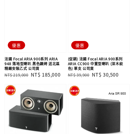
優惠
優惠
法國 Focal ARIA 900系列 ARIA
(促銷) 法國 Focal ARIA 900系列
948 落地型喇叭 黑色鋼烤 送北區
ARIA CC900 中置型喇叭 (深木紋
精緻安裝乙式 公司貨
色) 單支 公司貨
Regular
Sale
NT$ 185,000
Regular
Sale
NT$ 30,500
NT$ 219,000
NT$ 39,900
price
price
price
price