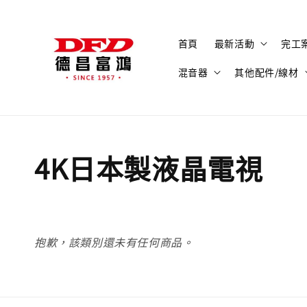
首頁
最新活動
完工
混音器
其他配件/線材
4K日本製液晶電視
抱歉，該類別還未有任何商品。