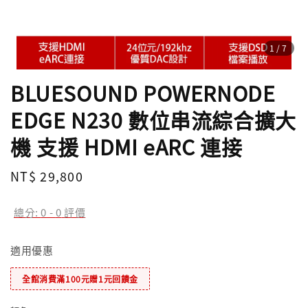
1
/7
BLUESOUND POWERNODE
EDGE N230 數位串流綜合擴大
機 支援 HDMI eARC 連接
Regular
NT$ 29,800
price
總分:
0
-
0
評價
適用優惠
全館消費滿100元贈1元回饋金