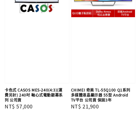
卡色式 CASOS MES-240(4:3)(運
CHIMEI 奇美 TL-55Q100 Q1系列
費另計) 240吋 軸心式電動銀幕系
多媒體液晶顯示器 55型 Android
列 公司貨
TV平台 公司貨 保固3年
Regular
NT$ 57,000
Regular
NT$ 21,900
price
price