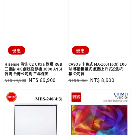
優惠
優惠
Hisense 海信 C2 Ultra 旗艦 RGB
CASOS 卡色式 MA-100(16:9) 100
三雷射 4K 劇院投影機 3000 ANSI
吋 移動攜帶式 氣壓上升式投影布
流明 台灣公司貨 三年保固
幕 公司貨
Regular
Sale
NT$ 69,900
Regular
Sale
NT$ 8,900
NT$ 79,900
NT$ 9,450
price
price
price
price