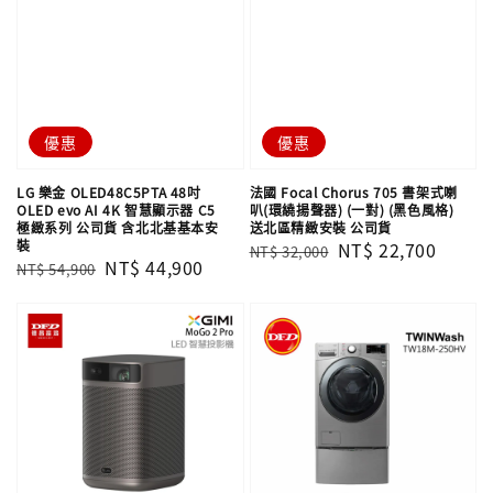
優惠
優惠
LG 樂金 OLED48C5PTA 48吋
法國 Focal Chorus 705 書架式喇
OLED evo AI 4K 智慧顯示器 C5
叭(環繞揚聲器) (一對) (黑色風格)
極緻系列 公司貨 含北北基基本安
送北區精緻安裝 公司貨
裝
Regular
Sale
NT$ 22,700
NT$ 32,000
Regular
Sale
NT$ 44,900
NT$ 54,900
price
price
price
price