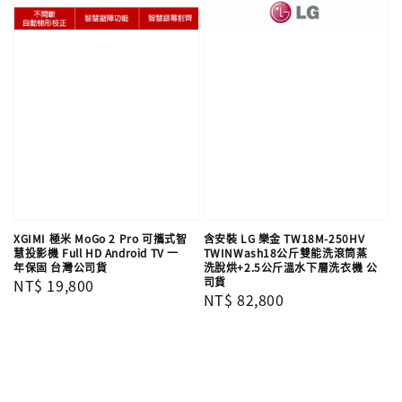
XGIMI 極米 MoGo 2 Pro 可攜式智
含安裝 LG 樂金 TW18M-250HV
慧投影機 Full HD Android TV 一
TWINWash18公斤雙能洗滾筒蒸
年保固 台灣公司貨
洗脫烘+2.5公斤溫水下層洗衣機 公
司貨
Regular
NT$ 19,800
Regular
NT$ 82,800
price
price