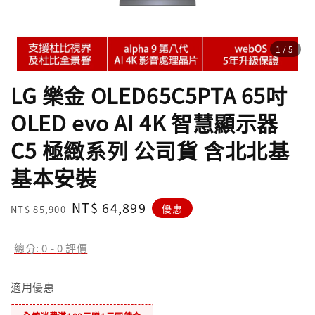
1
/5
LG 樂金 OLED65C5PTA 65吋
OLED evo AI 4K 智慧顯示器
C5 極緻系列 公司貨 含北北基
基本安裝
Regular
Sale
NT$ 64,899
優惠
NT$ 85,900
price
price
總分:
0
-
0
評價
適用優惠