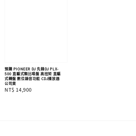
預購 PIONEER DJ 先鋒DJ PLX-
500 直驅式類比唱盤 高扭矩 直驅
式轉盤 數位錄音功能 CDJ播放器
公司貨
Regular
NT$ 14,900
price