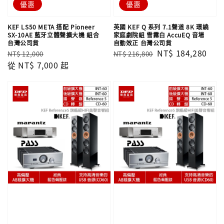
優惠
優惠
KEF LS50 META 搭配 Pioneer
英國 KEF Q 系列 7.1聲道 8K 環繞
SX-10AE 藍牙立體聲擴大機 組合
家庭劇院組 雪霧白 AccuEQ 音場
台灣公司貨
自動效正 台灣公司貨
Regular
Sale
Regular
Sale
NT$ 184,280
NT$ 12,000
NT$ 216,800
price
從
NT$ 7,000
price
起
price
price