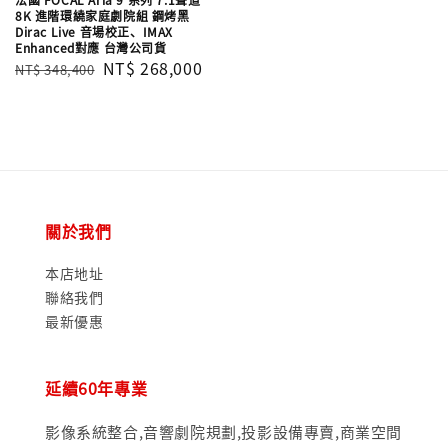
8K 進階環繞家庭劇院組 鋼烤黑
Dirac Live 音場校正、IMAX
Enhanced對應 台灣公司貨
Regular
Sale
NT$ 268,000
NT$ 348,400
price
price
關於我們
本店地址
聯絡我們
最新優惠
延續60年專業
影像系統整合,音響劇院規劃,投影設備專賣,商業空間