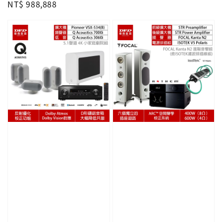
price
NT$ 988,888
price
price