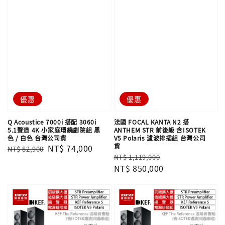
優惠
優惠
Q Acoustice 7000i 搭配 3060i
法國 FOCAL KANTA N2 搭
5.1聲道 4K 小家庭環繞劇院組 黑
ANTHEM STR 前後級 含ISOTEK
色 / 白色 台灣公司貨
V5 Polaris 濾波排插組 台灣公司
貨
Regular
Sale
NT$ 74,000
NT$ 82,900
Regular
Sale
NT$ 1,119,000
price
price
price
NT$ 850,000
price