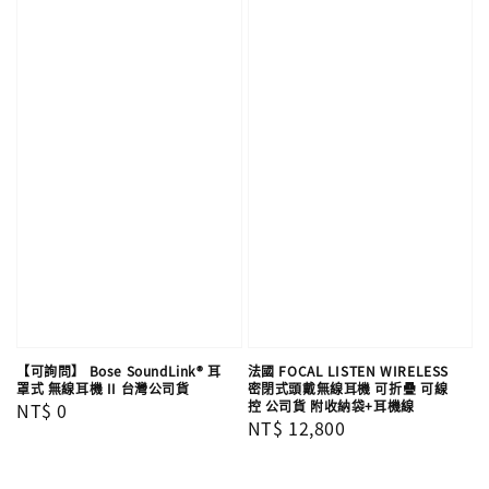
【可詢問】 Bose SoundLink® 耳
法國 FOCAL LISTEN WIRELESS
罩式 無線耳機 II 台灣公司貨
密閉式頭戴無線耳機 可折疊 可線
控 公司貨 附收納袋+耳機線
Regular
NT$ 0
Regular
NT$ 12,800
price
price