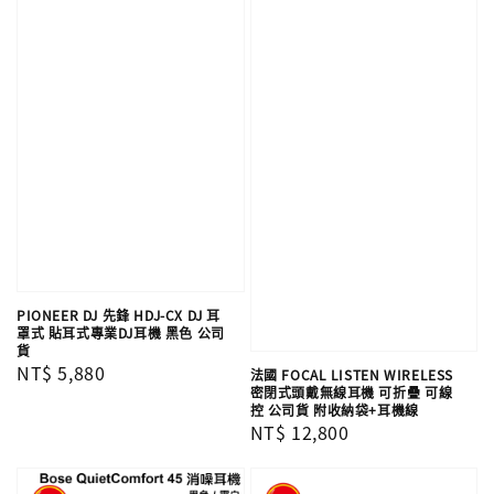
PIONEER DJ 先鋒 HDJ-CX DJ 耳
罩式 貼耳式專業DJ耳機 黑色 公司
貨
Regular
NT$ 5,880
法國 FOCAL LISTEN WIRELESS
密閉式頭戴無線耳機 可折疊 可線
price
控 公司貨 附收納袋+耳機線
Regular
NT$ 12,800
price