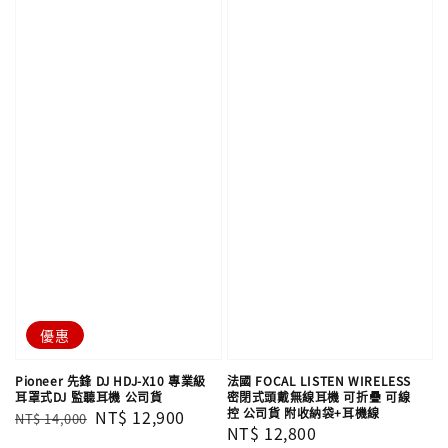
優惠
Pioneer 先鋒 DJ HDJ-X10 專業級
法國 FOCAL LISTEN WIRELESS
耳罩式DJ 監聽耳機 公司貨
密閉式頭戴無線耳機 可折疊 可線
控 公司貨 附收納袋+耳機線
Regular
Sale
NT$ 12,900
NT$ 14,000
Regular
NT$ 12,800
price
price