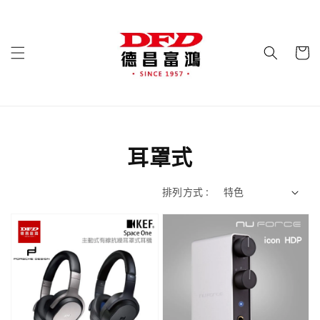
耳罩式
排列方式 :