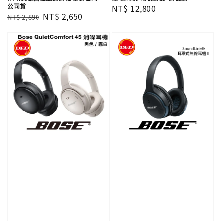
公司貨
Regular
NT$ 12,800
Regular
Sale
NT$ 2,650
NT$ 2,890
price
price
price