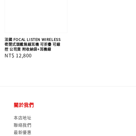
法國 FOCAL LISTEN WIRELESS
密閉式頭戴無線耳機 可折疊 可線
控 公司貨 附收納袋+耳機線
Regular
NT$ 12,800
price
關於我們
本店地址
聯絡我們
最新優惠