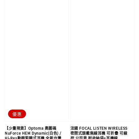
優惠
【少量現貨】Optoma 奧圖碼
法國 FOCAL LISTEN WIRELESS
NuForce HEM Dynamic(白色) /
密閉式頭戴無線耳機 可折疊 可線
Hi-Res動圈監聽式耳機 全新台灣
控 公司貨 附收納袋+耳機線