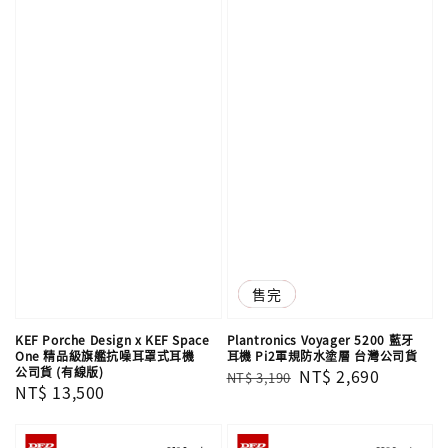
優惠
售完
KEF Porche Design x KEF Space
Plantronics Voyager 5200 藍牙
One 精品級旗艦抗噪耳罩式耳機
耳機 Pi2軍規防水塗層 台灣公司貨
公司貨 (有線版)
Regular
Sale
NT$ 2,690
NT$ 3,190
Regular
NT$ 13,500
price
price
price