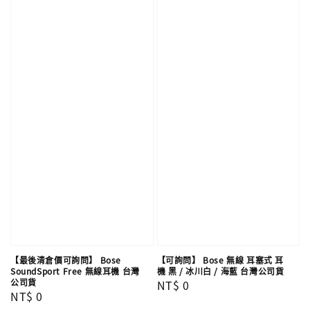
【最後清倉價可詢問】 Bose
【可詢問】 Bose 無線 耳塞式 耳
SoundSport Free 無線耳機 台灣
機 黑 / 冰川白 / 海藍 台灣公司貨
公司貨
Regular
NT$ 0
Regular
NT$ 0
price