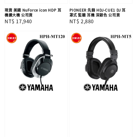
現貨 美國 NuForce icon HDP 耳
PIONEER 先鋒 HDJ-CUE1 DJ 耳
機擴大機 公司貨
罩式 監聽 耳機 深銀色 公司貨
Regular
NT$ 17,940
Regular
NT$ 2,880
price
price