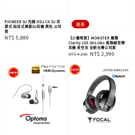
PIONEER DJ 先鋒 HDJ-CX DJ 耳
優惠
罩式 貼耳式專業DJ耳機 黑色 公司
貨
Regular
NT$ 5,880
【少量現貨】MONSTER 魔聲
Clarity 103 AirLinks 真無線音樂
price
耳機 夜空灰 全新台灣公司貨
Regular
Sale
NT$ 2,990
NT$ 4,280
price
price