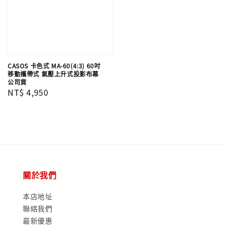
CASOS 卡色式 MA-60(4:3) 60吋
移動攜帶式 氣壓上升式投影布幕
公司貨
Regular
NT$ 4,950
price
關於我們
本店地址
聯絡我們
最新優惠