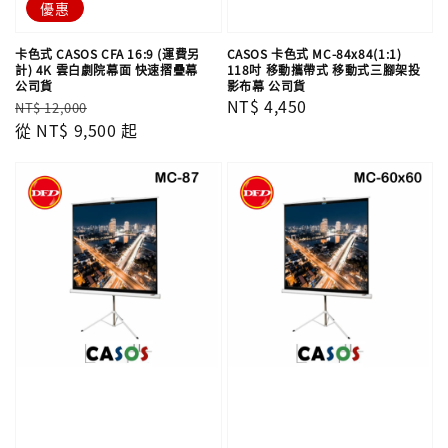
優惠
卡色式 CASOS CFA 16:9 (運費另
CASOS 卡色式 MC-84x84(1:1)
計) 4K 雲白劇院幕面 快速摺疊幕
118吋 移動攜帶式 移動式三腳架投
公司貨
影布幕 公司貨
Regular
Sale
Regular
NT$ 4,450
NT$ 12,000
price
從
NT$ 9,500
price
起
price