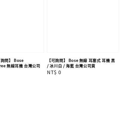
問】 Bose
【可詢問】 Bose 無線 耳塞式 耳機 黑
 Free 無線耳機 台灣公司
/ 冰川白 / 海藍 台灣公司貨
Regular
NT$ 0
price