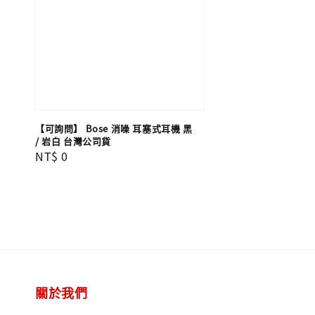
【可詢問】 Bose 消噪 耳塞式耳機 黑
/ 岩白 台灣公司貨
Regular
NT$ 0
price
關於我們