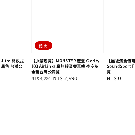
優惠
Ultra 開放式
【少量現貨】MONSTER 魔聲 Clarity
【最後清倉價可詢
 黑色 台灣公
103 AirLinks 真無線音樂耳機 夜空灰
SoundSport
全新台灣公司貨
貨
Regular
Sale
NT$ 2,990
Regular
NT$ 0
NT$ 4,280
price
price
price