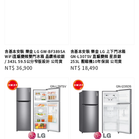
含基本安裝 樂金 LG GW-BF389SA
含基本安裝 樂金 LG 上下門冰箱
WiFi直驅變頻雙門冰箱 晶鑽格紋銀
GN-L307SV 直驅變頻 星辰銀
/ 343L 59.5公分窄版設計 公司貨
253L 壓縮機10年保固 公司貨
Regular
NT$ 36,900
Regular
NT$ 18,490
price
price