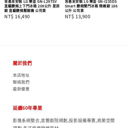
含基本安裝 LG 樂金 GN-L297SV
含基本安裝 LG 樂金 GN-I235DS
直驅變頻上下門冰箱 208公升 星辰
Smart 變頻雙門冰箱 精緻銀 186
銀 直驅變頻壓縮機 公司貨
公升 公司貨
Regular
NT$ 16,490
Regular
NT$ 13,900
price
price
關於我們
本店地址
聯絡我們
最新優惠
延續60年專業
影像系統整合,音響劇院規劃,投影設備專賣,商業空間
規劃,各式音樂發燒器材