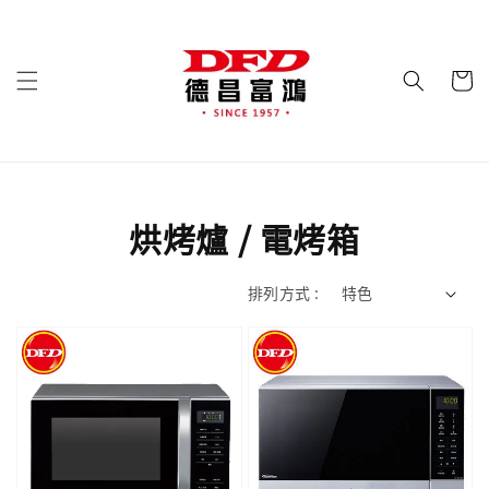
烘烤爐 / 電烤箱
排列方式 :