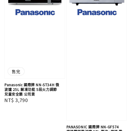
售完
Panasonic 國際牌 NN-ST34H 微
波爐 25L 解凍功能 5段火力調節
兒童安全鎖 公司貨
Regular
NT$ 3,790
price
PANASONIC 國際牌 NN-GF574