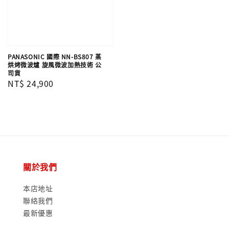
PANASONIC 國際 NN-BS807 蒸
烘烤微波爐 旋風微波加熱技術 公
司貨
Regular
NT$ 24,900
price
關於我們
本店地址
聯絡我們
最新優惠