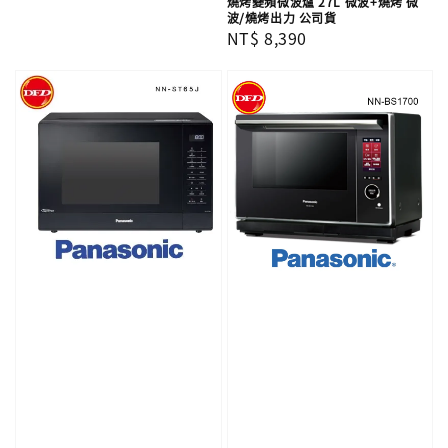
燒烤變頻微波爐 27L 微波+燒烤 微
波/燒烤出力 公司貨
Regular
NT$ 8,390
price