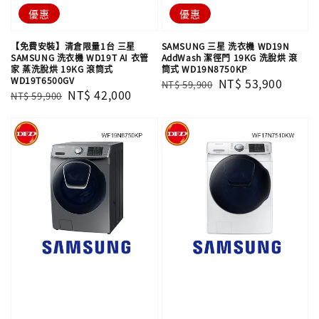
優惠
優惠
【免費安裝】清倉限量1台 三星
SAMSUNG 三星 洗衣機 WD19N
SAMSUNG 洗衣機 WD19T AI 衣管
AddWash 潔徑門 19KG 洗脫烘 滾
家 蒸洗脫烘 19KG 滾筒式
筒式 WD19N8750KP
WD19T6500GV
Regular
Sale
NT$ 53,900
NT$ 59,900
Regular
Sale
NT$ 42,000
NT$ 59,900
price
price
price
price