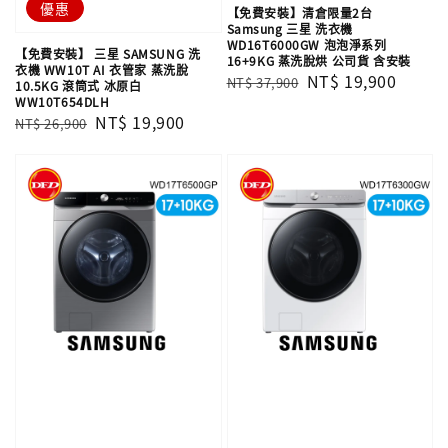
優惠
【免費安裝】清倉限量2台
Samsung 三星 洗衣機
WD16T6000GW 泡泡淨系列
【免費安裝】 三星 SAMSUNG 洗
16+9KG 蒸洗脫烘 公司貨 含安裝
衣機 WW10T AI 衣管家 蒸洗脫
Regular
Sale
NT$ 19,900
NT$ 37,900
10.5KG 滾筒式 冰原白
WW10T654DLH
price
price
Regular
Sale
NT$ 19,900
NT$ 26,900
price
price