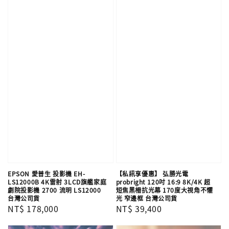
EPSON 愛普生 投影機 EH-
【私訊享優惠】 弘勝光電
LS12000B​ 4K雷射 3LCD旗艦家庭
probright 120吋 16:9 8K/4K 超
劇院投影機 2700 流明 LS12000​
短焦黑柵抗光幕 170度大視角不懼
台灣公司貨
光 窄邊框 台灣公司貨
Regular
NT$ 178,000
Regular
NT$ 39,400
price
price