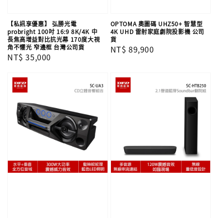
【私訊享優惠】 弘勝光電
OPTOMA 奧圖碼 UHZ50+ 智慧型
probright 100吋 16:9 8K/4K 中
4K UHD 雷射家庭劇院投影機 公司
長焦高增益對比抗光幕 170度大視
貨
角不懼光 窄邊框 台灣公司貨
Regular
NT$ 89,900
Regular
NT$ 35,000
price
price