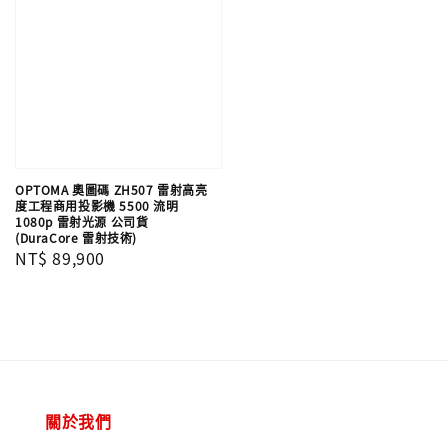
OPTOMA 奧圖碼 ZH507 雷射高亮
度工程商用投影機 5500 流明
1080p 雷射光源 公司貨
(DuraCore 雷射技術)
Regular
NT$ 89,900
price
關於我們