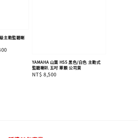
專業級主動監聽喇
400
YAMAHA 山葉 HS5 黑色/白色 主動式
監聽喇叭 五吋 單顆 公司貨
Regular
NT$ 8,500
price