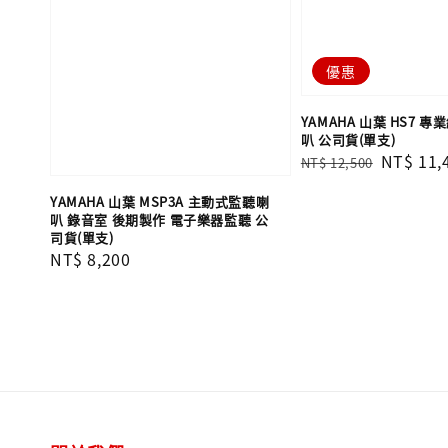
優惠
YAMAHA 山葉 HS7 
叭 公司貨(單支)
Regular
Sale
NT$ 11,
NT$ 12,500
price
price
YAMAHA 山葉 MSP3A 主動式監聽喇
叭 錄音室 後期製作 電子樂器監聽 公
司貨(單支)
Regular
NT$ 8,200
price