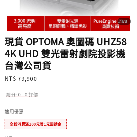
1
/5
現貨 OPTOMA 奧圖碼 UHZ58
4K UHD 雙光雷射劇院投影機
台灣公司貨
Regular
NT$ 79,900
price
總分:
0
-
0
評價
適用優惠
全館消費滿100元贈1元回饋金