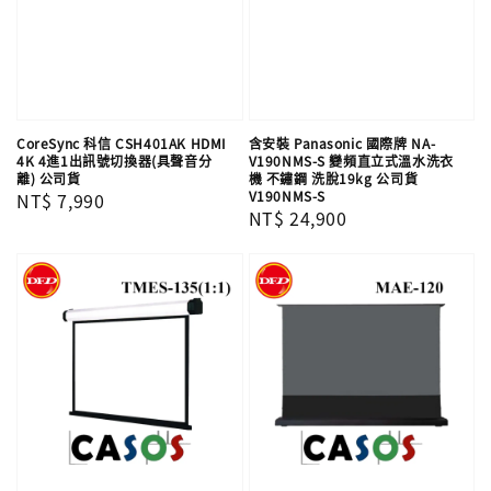
CoreSync 科信 CSH401AK HDMI
含安裝 Panasonic 國際牌 NA-
4K 4進1出訊號切換器(具聲音分
V190NMS-S 變頻直立式溫水洗衣
離) 公司貨
機 不鏽鋼 洗脫19kg 公司貨
V190NMS-S
Regular
NT$ 7,990
Regular
NT$ 24,900
price
price