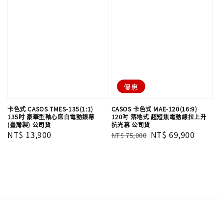
優惠
卡色式 CASOS TMES-135(1:1)
CASOS 卡色式 MAE-120(16:9)
135吋 豪華型軸心席白電動銀幕
120吋 落地式 超短焦電動線拉上升
(臺灣製) 公司貨
抗光幕 公司貨
Regular
NT$ 13,900
Regular
Sale
NT$ 69,900
NT$ 75,000
price
price
price