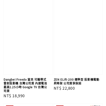
Dangbei Freedo 當貝 可攜帶式
ZEN ELift-200 標準型 投影機電動
雷射投影機 台灣公司貨 內建電池
昇降架 公司貨享保固
最高1.25小時 Google TV 台灣公
Regular
NT$ 22,800
司貨
price
Regular
NT$ 18,990
price