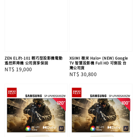
ZEN ELift-101 輕巧型投影機電動
XGIMI 極米 Halo+ (NEW) Google
遙控昇降機 公司貨享保固
TV 智慧投影機 Full HD 可側投 台
灣公司貨
Regular
NT$ 19,000
Regular
NT$ 30,800
price
price