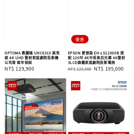
優惠
OPTOMA 奧圖碼 UHC63LV 高亮
EPSON 愛普森 EH-LS12000B 搭
度 4K UHD 雷射家庭劇院投影機
配 120吋 4K中長焦抗光幕 4K雷射
公司貨 兩年保固
3LCD旗艦家庭劇院投影電視
Regular
NT$ 129,900
Regular
Sale
NT$ 195,000
NT$ 223,000
price
price
price