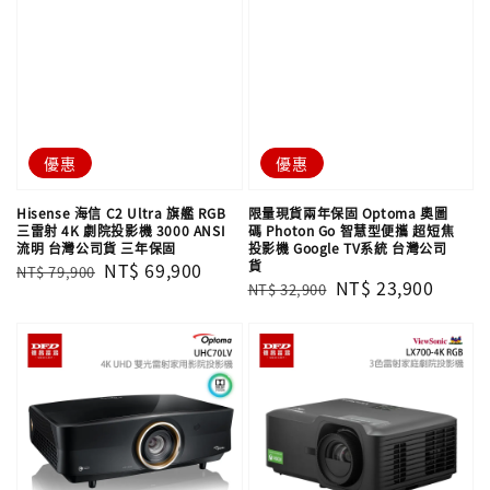
優惠
優惠
Hisense 海信 C2 Ultra 旗艦 RGB
限量現貨兩年保固 Optoma 奧圖
三雷射 4K 劇院投影機 3000 ANSI
碼 Photon Go 智慧型便攜 超短焦
流明 台灣公司貨 三年保固
投影機 Google TV系統 台灣公司
貨
Regular
Sale
NT$ 69,900
NT$ 79,900
Regular
Sale
NT$ 23,900
NT$ 32,900
price
price
price
price