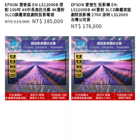
EPSON 愛普森 EH-LS12000B 搭
EPSON 愛普生 投影機 EH-
配 100吋 4K中長焦抗光幕 4K雷射
LS12000B​ 4K雷射 3LCD旗艦家庭
3LCD旗艦家庭劇院投影電視
劇院投影機 2700 流明 LS12000​
台灣公司貨
Regular
Sale
NT$ 185,000
NT$ 213,000
Regular
NT$ 178,000
price
price
price