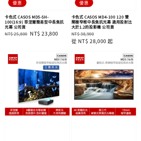
優惠
優惠
卡色式 CASOS MD5-SH-
卡色式 CASOS MD4-100 120 雙
100(16:9) 菲涅爾簡易型中長焦抗
閘極窄框中長焦抗光幕 適用投射比
光幕 公司貨
大於1.2的投影機 公司貨
Regular
Sale
NT$ 23,800
Regular
Sale
NT$ 25,800
NT$ 38,900
price
price
price
從
NT$ 28,000
price
起