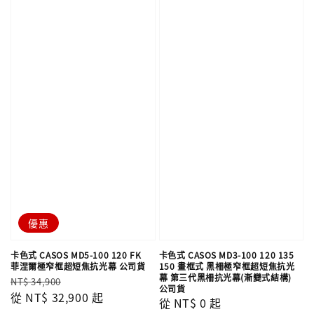
優惠
卡色式 CASOS MD5-100 120 FK
卡色式 CASOS MD3-100 120 135
菲涅爾極窄框超短焦抗光幕 公司貨
150 畫框式 黑柵極窄框超短焦抗光
幕 第三代黑柵抗光幕(漸變式結構)
Regular
Sale
NT$ 34,900
公司貨
price
從
NT$ 32,900
price
起
Regular
從
NT$ 0
起