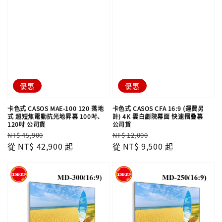
優惠
優惠
卡色式 CASOS MAE-100 120 落地
卡色式 CASOS CFA 16:9 (運費另
式 超短焦電動抗光地昇幕 100吋、
計) 4K 雲白劇院幕面 快速摺疊幕
120吋 公司貨
公司貨
Regular
Sale
Regular
Sale
NT$ 45,900
NT$ 12,000
price
從
NT$ 42,900
price
起
price
從
NT$ 9,500
price
起