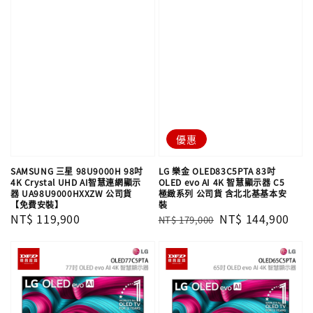
優惠
SAMSUNG 三星 98U9000H 98吋
LG 樂金 OLED83C5PTA 83吋
4K Crystal UHD AI智慧連網顯示
OLED evo AI 4K 智慧顯示器 C5
器 UA98U9000HXXZW 公司貨
極緻系列 公司貨 含北北基基本安
【免費安裝】
裝
Regular
NT$ 119,900
Regular
Sale
NT$ 144,900
NT$ 179,000
price
price
price