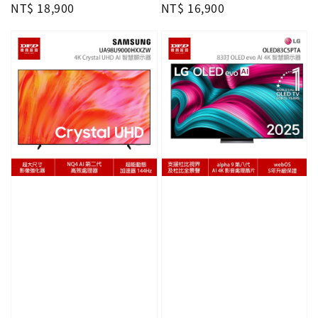
Regular
NT$ 18,900
Regular
NT$ 16,900
price
price