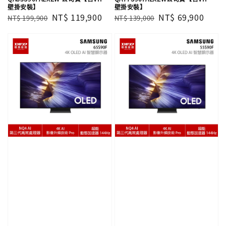
壁掛安裝】
壁掛安裝】
Regular
Sale
NT$ 119,900
Regular
Sale
NT$ 69,900
NT$ 199,900
NT$ 139,000
price
price
price
price