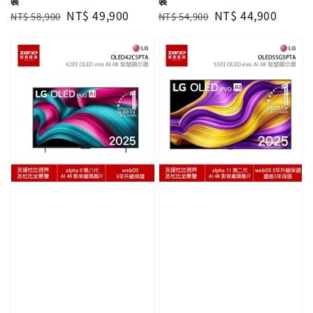
裝
裝
Regular
Sale
NT$ 49,900
Regular
Sale
NT$ 44,900
NT$ 58,900
NT$ 54,900
price
price
price
price