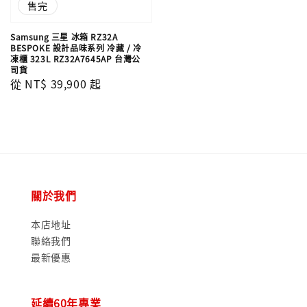
售完
Samsung 三星 冰箱 RZ32A
BESPOKE 設計品味系列 冷藏 / 冷
凍櫃 323L RZ32A7645AP 台灣公
司貨
Regular
從
NT$ 39,900
起
price
關於我們
本店地址
聯絡我們
最新優惠
延續60年專業