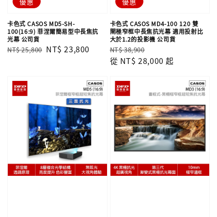
優惠
優惠
卡色式 CASOS MD5-SH-
卡色式 CASOS MD4-100 120 雙
100(16:9) 菲涅爾簡易型中長焦抗
閘極窄框中長焦抗光幕 適用投射比
光幕 公司貨
大於1.2的投影機 公司貨
Regular
Sale
NT$ 23,800
Regular
Sale
NT$ 25,800
NT$ 38,900
price
price
price
從
NT$ 28,000
price
起