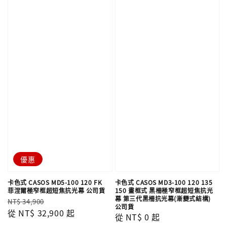
優惠
卡色式 CASOS MD5-100 120 FK
卡色式 CASOS MD3-100 120 135
菲涅爾極窄框超短焦抗光幕 公司貨
150 畫框式 黑柵極窄框超短焦抗光
幕 第三代黑柵抗光幕(漸變式結構)
Regular
Sale
NT$ 34,900
公司貨
price
從
NT$ 32,900
price
起
Regular
從
NT$ 0
起