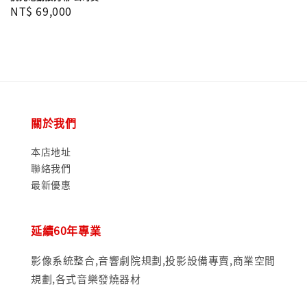
Regular
NT$ 69,000
price
關於我們
本店地址
聯絡我們
最新優惠
延續60年專業
影像系統整合,音響劇院規劃,投影設備專賣,商業空間
規劃,各式音樂發燒器材