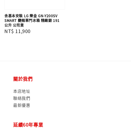
含基本安裝 LG 樂金 GN-Y200SV
SMART 變頻單門冰箱 精緻銀 191
公升 公司貨
Regular
NT$ 11,900
price
關於我們
本店地址
聯絡我們
最新優惠
延續60年專業