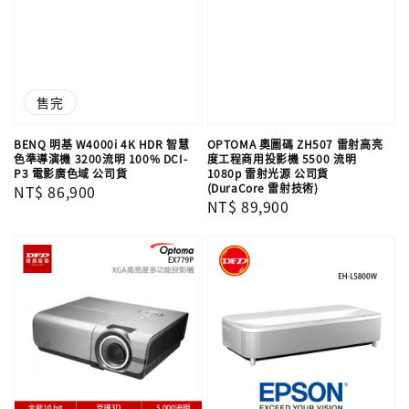
售完
BENQ 明基 W4000i 4K HDR 智慧
OPTOMA 奧圖碼 ZH507 雷射高亮
色準導演機 3200流明 100% DCI-
度工程商用投影機 5500 流明
P3 電影廣色域 公司貨
1080p 雷射光源 公司貨
(DuraCore 雷射技術)
Regular
NT$ 86,900
Regular
NT$ 89,900
price
price