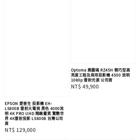
Optoma 奧圖碼 RZ45H 輕巧型高
亮度工程及商用投影機 4500 流明
1080p 雷射光源 公司貨
Regular
NT$ 49,900
price
EPSON 愛普生 投影機 EH-
LS800B​ 雷射大電視 黑色 4000流
明 4K PRO UHD 精緻畫質 驚艷世
界 4K雷射投影 LS800B​ 台灣公司
貨
Regular
NT$ 129,000
price