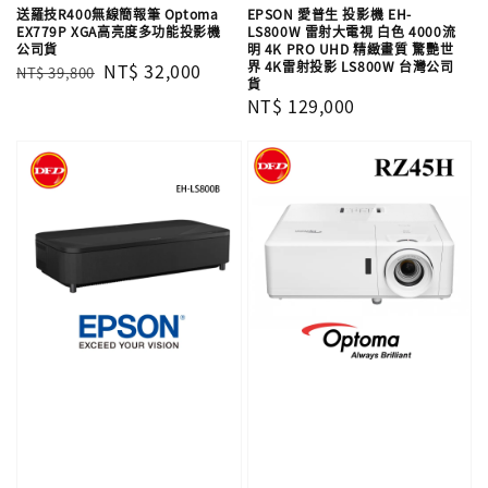
送羅技R400無線簡報筆 Optoma
EPSON 愛普生 投影機 EH-
EX779P XGA高亮度多功能投影機
LS800W 雷射大電視 白色 4000流
公司貨
明 4K PRO UHD 精緻畫質 驚艷世
界 4K雷射投影 LS800W​ 台灣公司
Regular
Sale
NT$ 32,000
NT$ 39,800
貨
price
price
Regular
NT$ 129,000
price