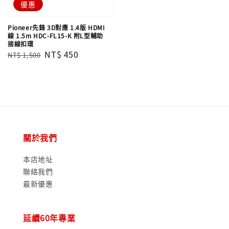
優惠
Pioneer先鋒 3D對應 1.4版 HDMI
線 1.5m HDC-FL15-K 附L型輔助
接線扣環
Regular
Sale
NT$ 450
NT$ 1,500
price
price
關於我們
本店地址
聯絡我們
最新優惠
延續60年專業