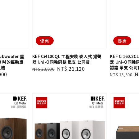
優惠
優惠
ubwoofer 重
KEF Ci4100QL 工程安裝 崁入式 揚聲
KEF Ci160.
8 吋的驅動單
器 Uni-Q同軸同點 單支​​​​​​​ 公司貨
器 Uni-Q同軸
大機
認證 單支​​​​​​​ 公
Regular
Sale
NT$ 21,120
NT$ 23,900
000
Regular
S
N
NT$ 13,500
price
price
price
p