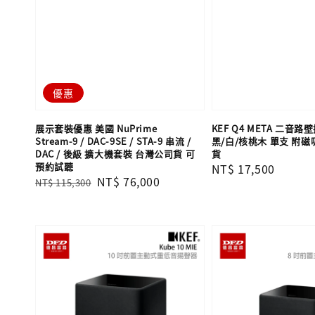
優惠
展示套裝優惠 美國 NuPrime
KEF Q4 META 二音
Stream-9 / DAC-9SE / STA-9 串流 /
黑/白/核桃木 單支 附磁
DAC / 後級 擴大機套裝 台灣公司貨 可
貨
預約試聽
Regular
NT$ 17,500
Regular
Sale
NT$ 76,000
NT$ 115,300
price
price
price