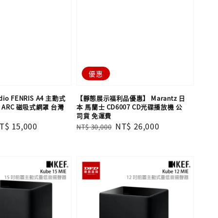
優惠
dio FENRIS A4 主動式
【靜態展示福利品優惠】 Marantz 日
 ARC 磁吸式網罩 台灣
本 馬蘭士 CD6007 CD光碟播放機 公
司貨 免運費
ale
T$ 15,000
Regular
Sale
NT$ 26,000
NT$ 30,000
rice
price
price