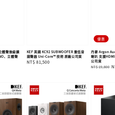
優惠
VO 立體聲後級擴
KEF 英國 KC92 SUBWOOFER 重低音
丹麥 Argon Au
ONO、立體聲
揚聲器 Uni-Core™ 技術 原廠公司貨
喇叭 支援HDMI
公司貨
Regular
NT$ 81,500
Regular
S
N
NT$ 19,800
price
price
p