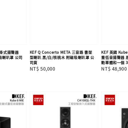
路壁掛式揚聲器
KEF Q Concerto META 三音路 書架
KEF 英國 Kube 
吸喇叭罩 公司
型喇叭 黑/白/核桃木 附磁吸喇叭罩 公
重低音揚聲器 原
司貨
動單體和一個 3
Regular
NT$ 50,000
Regular
NT$ 48,900
price
price