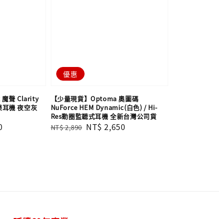
優惠
聲 Clarity
【少量現貨】Optoma 奧圖碼
線音樂耳機 夜空灰
NuForce HEM Dynamic(白色) / Hi-
Res動圈監聽式耳機 全新台灣公司貨
0
Regular
Sale
NT$ 2,650
NT$ 2,890
price
price