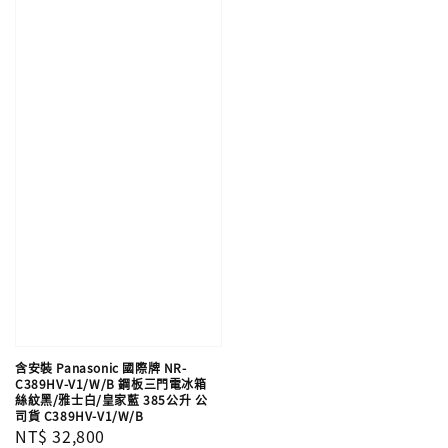
含安裝 Panasonic 國際牌 NR-
C389HV-V1/W/B 鋼板三門電冰箱
絲紋黑/雅士白/皇家藍 385公升 公
司貨 C389HV-V1/W/B
Regular
NT$ 32,800