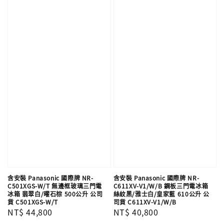
含安裝 Panasonic 國際牌 NR-
含安裝 Panasonic 國際牌 NR-
C501XGS-W/T 無邊框玻璃三門電
C611XV-V1/W/B 鋼板三門電冰箱
冰箱 翡翠白/曜石棕 500公升 公司
絲紋黑/雅士白/皇家藍 610公升 公
貨 C501XGS-W/T
司貨 C611XV-V1/W/B
Regular
NT$ 44,800
Regular
NT$ 40,800