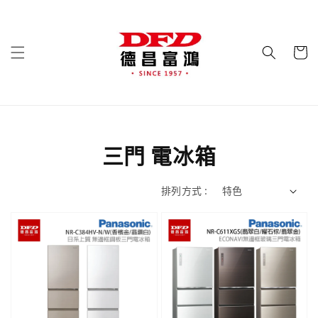
三門 電冰箱
排列方式 :