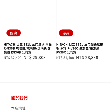
優惠
優惠
HITACHI日立 331L 三門琉璃 冰箱
HITACHI日立 331L 三門髮絲紋鋼
R-G36B 琉璃白/琉璃棕/琉璃瓷 含
板 冰箱 R-V36C 星燦金/星燦黑
裝運 RG36B 公司貨
RV36C 公司貨
Regular
Sale
NT$ 29,808
Regular
Sale
NT$ 28,888
NT$ 32,400
NT$ 31,400
price
price
price
price
關於我們
本店地址