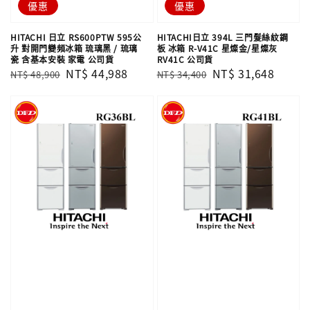
優惠
優惠
HITACHI 日立 RS600PTW 595公
HITACHI日立 394L 三門髮絲紋鋼
升 對開門變頻冰箱 琉璃黑 / 琉璃
板 冰箱 R-V41C 星燦金/星燦灰
瓷 含基本安裝 家電 公司貨
RV41C 公司貨
Regular
Sale
NT$ 44,988
Regular
Sale
NT$ 31,648
NT$ 48,900
NT$ 34,400
price
price
price
price