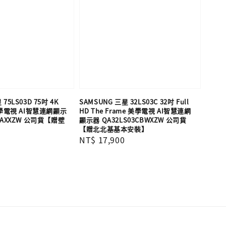
75LS03D 75吋 4K
SAMSUNG 三星 32LS03C 32吋 Full
 美學電視 AI智慧連網顯示
HD The Frame 美學電視 AI智慧連網
3DAXXZW 公司貨【贈壁
顯示器 QA32LS03CBWXZW 公司貨
【贈北北基基本安裝】
Regular
NT$ 17,900
price