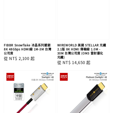
FIBBR Snowflake 冰晶系列鍍銀
WIREWORLD 美國 STELLAR 光纖
8K 48Gbps HDMI線 1M-3M 台灣
2.1版 8K HDMI 傳輸線 1.0M -
公司貨
30M 台灣公司貨 (OM3 雷射優化
光纖)
Regular
從
NT$ 2,100
起
Regular
從
NT$ 14,650
起
price
price