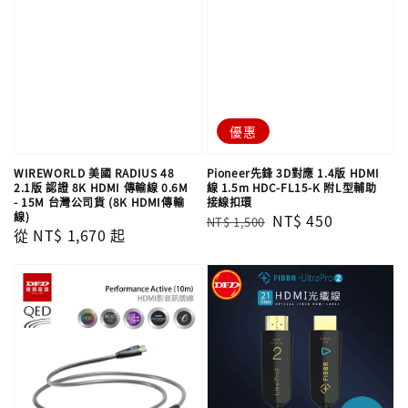
優惠
WIREWORLD 美國 RADIUS 48
Pioneer先鋒 3D對應 1.4版 HDMI
2.1版 認證 8K HDMI 傳輸線 0.6M
線 1.5m HDC-FL15-K 附L型輔助
- 15M 台灣公司貨 (8K HDMI傳輸
接線扣環
線)
Regular
Sale
NT$ 450
NT$ 1,500
Regular
從
NT$ 1,670
起
price
price
price