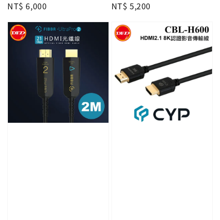
Regular
NT$ 6,000
Regular
NT$ 5,200
price
price